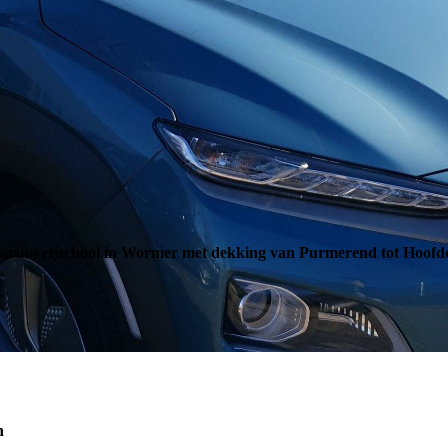
tartnu rijschool in Wormer met dekking van Purmerend tot Hoof
n