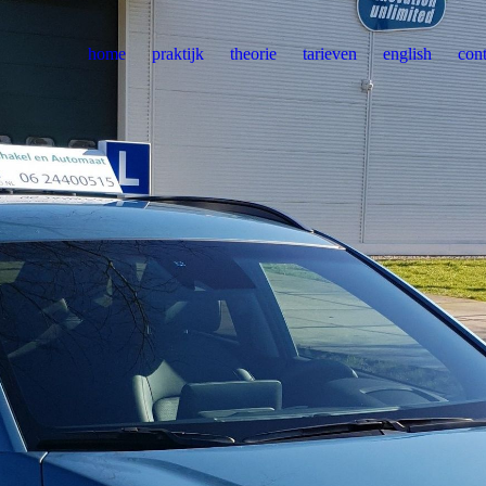
home
praktijk
theorie
tarieven
english
cont