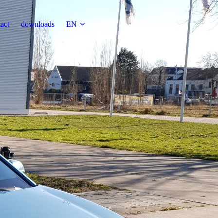
act
downloads
EN